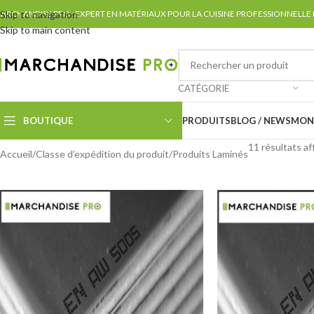
ARCHANDISE PRO : EXPERT EN MATÉRIAUX POUR LA CUISINE PROFESSIONNELLE
Skip to navigation
Skip to main content
CATÉGORIE
BOUTIQUE
PRODUITS
BLOG / NEWS
MON
11 résultats af
Accueil
Classe d’expédition du produit
Produits Laminés