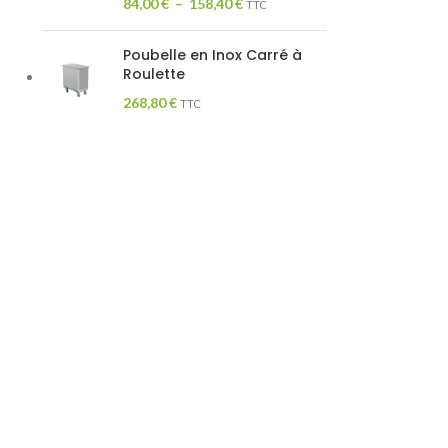
84,00
€
–
158,40
€
TTC
Poubelle en Inox Carré à
Roulette
268,80
€
TTC