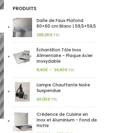
PRODUITS
Dalle de Faux Plafond
60×60 cm Blanc | 59,5×59,5
288,00
€
TTC
Échantillon Tôle Inox
Alimentaire - Plaque Acier
Inoxydable
8,40
€
–
14,40
€
TTC
Lampe Chauffante Noire
Suspendue
69,00
€
TTC
Crédence de Cuisine en
Inox et Aluminium - Fond de
W
Hotte