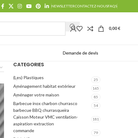
NEWSLETTER
CONTACTEZ-NOUS
FAQS
0,00
€
Demande de devis
Catalogues
CATEGORIES
(Les) Plastiques
25
Aménagement habitat extérieur
165
Aménager votre maison
85
Barbecue inox charbon churrasco
54
barbecue BBQ churrasqueira
Caisson Moteur VMC ventilation-
181
aspiration-extraction
commande
79