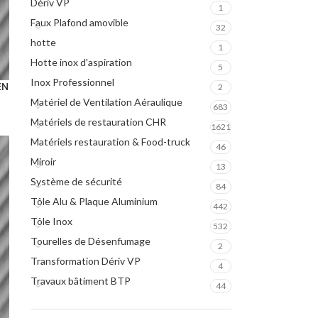
Dériv VP
1
Faux Plafond amovible
32
hotte
1
Hotte inox d'aspiration
5
Inox Professionnel
EN
2
Matériel de Ventilation Aéraulique
683
Matériels de restauration CHR
1621
Matériels restauration & Food-truck
46
Miroir
13
Système de sécurité
84
Tôle Alu & Plaque Aluminium
442
Tôle Inox
532
Tourelles de Désenfumage
2
Transformation Dériv VP
4
Travaux bâtiment BTP
44