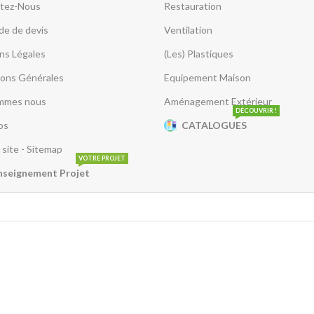
tez-Nous
Restauration
e de devis
Ventilation
ns Légales
(Les) Plastiques
ions Générales
Equipement Maison
mmes nous
Aménagement Extérieur
DÉCOUVRIR !
os
CATALOGUES
 site - Sitemap
VOTRE PROJET
nseignement Projet