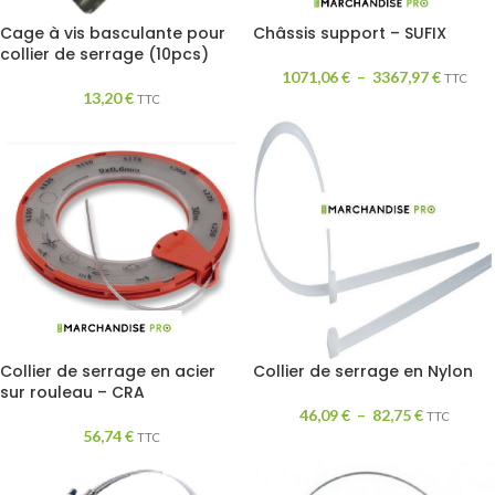
Cage à vis basculante pour
Châssis support – SUFIX
collier de serrage (10pcs)
1071,06
€
–
3367,97
€
TTC
13,20
€
TTC
Collier de serrage en acier
Collier de serrage en Nylon
sur rouleau – CRA
46,09
€
–
82,75
€
TTC
56,74
€
TTC