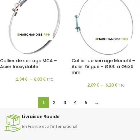
Collier de serrage MCA –
Collier de serrage Monofil –
Acier Inoxydable
Acier Zingué – Ø100 à Ø630
mm
1,54
€
–
6,83
€
TTC
2,09
€
–
6,20
€
TTC
1
2
3
4
5
→
Livraison Rapide
En France et à l'international