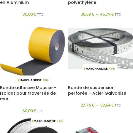
en Aluminium
polyéthylène
30,00
€
30,59
€
–
45,79
€
TTC
TTC
Bande adhésive Mousse –
Bande de suspension
Isolant pour traversée de
perforée – Acier Galvanisé
mur
27,76
€
–
39,64
€
TTC
60,00
€
TTC