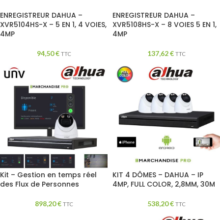
ENREGISTREUR DAHUA –
ENREGISTREUR DAHUA –
XVR5104HS-X – 5 EN 1, 4 VOIES,
XVR5108HS-X – 8 VOIES 5 EN 1,
4MP
4MP
94,50
€
137,62
€
TTC
TTC
Kit – Gestion en temps réel
KIT 4 DÔMES – DAHUA – IP
des Flux de Personnes
4MP, FULL COLOR, 2,8MM, 30M
898,20
€
538,20
€
TTC
TTC