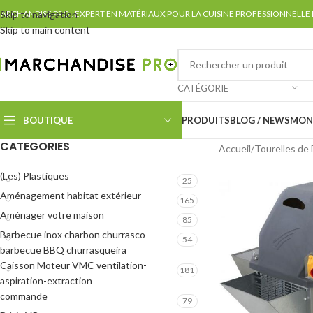
ARCHANDISE PRO : EXPERT EN MATÉRIAUX POUR LA CUISINE PROFESSIONNELLE
Skip to navigation
Skip to main content
CATÉGORIE
BOUTIQUE
PRODUITS
BLOG / NEWS
MON
CATEGORIES
Accueil
Tourelles d
(Les) Plastiques
25
Aménagement habitat extérieur
165
Aménager votre maison
85
Barbecue inox charbon churrasco
54
barbecue BBQ churrasqueira
Caisson Moteur VMC ventilation-
181
aspiration-extraction
commande
79