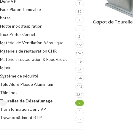
Dériv VP
1
Faux Plafond amovible
32
hotte
1
Capot de Tourell
Hotte inox d'aspiration
5
Inox Professionnel
2
Matériel de Ventilation Aéraulique
683
Matériels de restauration CHR
1621
Matériels restauration & Food-truck
46
Miroir
13
Système de sécurité
84
Tôle Alu & Plaque Aluminium
442
Tôle Inox
532
Tourelles de Désenfumage
2
Transformation Dériv VP
4
Travaux bâtiment BTP
44