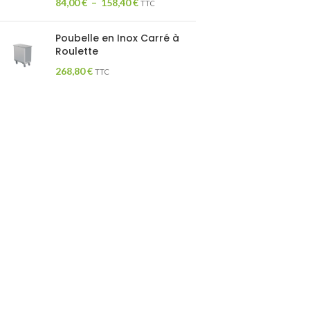
84,00
€
–
158,40
€
TTC
Poubelle en Inox Carré à
Roulette
268,80
€
TTC