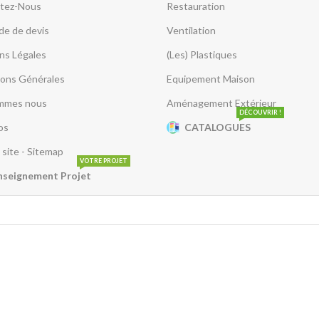
tez-Nous
Restauration
e de devis
Ventilation
ns Légales
(Les) Plastiques
ions Générales
Equipement Maison
mmes nous
Aménagement Extérieur
DÉCOUVRIR !
os
CATALOGUES
 site - Sitemap
VOTRE PROJET
nseignement Projet