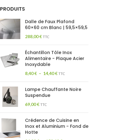
PRODUITS
Dalle de Faux Plafond
60×60 cm Blanc | 59,5×59,5
288,00
€
TTC
Échantillon Tôle Inox
Alimentaire - Plaque Acier
Inoxydable
8,40
€
–
14,40
€
TTC
Lampe Chauffante Noire
Suspendue
69,00
€
TTC
Crédence de Cuisine en
Inox et Aluminium - Fond de
Hotte