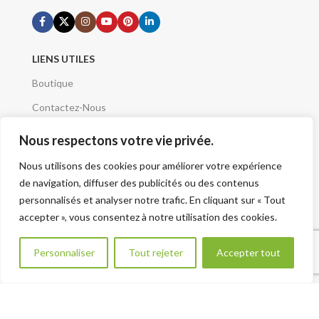
LIENS UTILES
Boutique
Contactez-Nous
Demande de devis
Nous respectons votre vie privée.
Mentions Légales
Nous utilisons des cookies pour améliorer votre expérience
Conditions Générales
de navigation, diffuser des publicités ou des contenus
personnalisés et analyser notre trafic. En cliquant sur « Tout
Qui sommes nous
accepter », vous consentez à notre utilisation des cookies.
A Propos
Besoin d aide ?
Plan du site - Sitemap
Personnaliser
Tout rejeter
Accepter tout
VOTRE PROJET
Renseignement Projet
CATÉGORIES