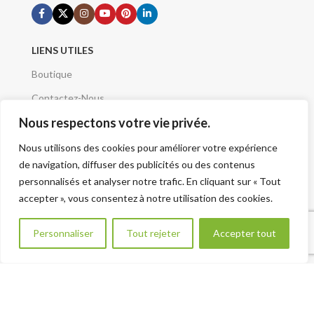
LIENS UTILES
Boutique
Contactez-Nous
Nous respectons votre vie privée.
Demande de devis
Mentions Légales
Nous utilisons des cookies pour améliorer votre expérience
de navigation, diffuser des publicités ou des contenus
Conditions Générales
personnalisés et analyser notre trafic. En cliquant sur « Tout
Qui sommes nous
accepter », vous consentez à notre utilisation des cookies.
A Propos
Besoin d aide ?
Personnaliser
Tout rejeter
Accepter tout
Plan du site - Sitemap
VOTRE PROJET
Renseignement Projet
CATÉGORIES