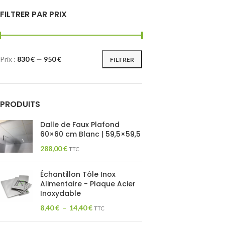
FILTRER PAR PRIX
Prix :
830 €
—
950 €
FILTRER
PRODUITS
Dalle de Faux Plafond
60×60 cm Blanc | 59,5×59,5
288,00
€
TTC
Échantillon Tôle Inox
Alimentaire - Plaque Acier
Inoxydable
8,40
€
–
14,40
€
TTC