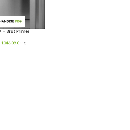
– Brut Primer
–
1046,09
€
TTC