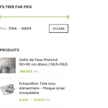
FILTRER PAR PRIX
Prix :
750 €
—
1050 €
FILTRER
PRODUITS
Dalle de Faux Plafond
60×60 cm Blanc | 59,5×59,5
288,00
€
TTC
Échantillon Tôle Inox
Alimentaire - Plaque Acier
Inoxydable
8,40
€
–
14,40
€
TTC