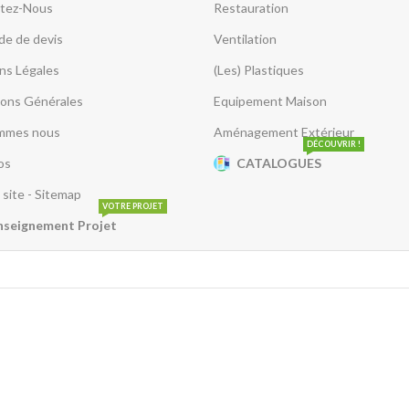
tez-Nous
Restauration
e de devis
Ventilation
ns Légales
(Les) Plastiques
ions Générales
Equipement Maison
mmes nous
Aménagement Extérieur
DÉCOUVRIR !
os
CATALOGUES
 site - Sitemap
VOTRE PROJET
nseignement Projet