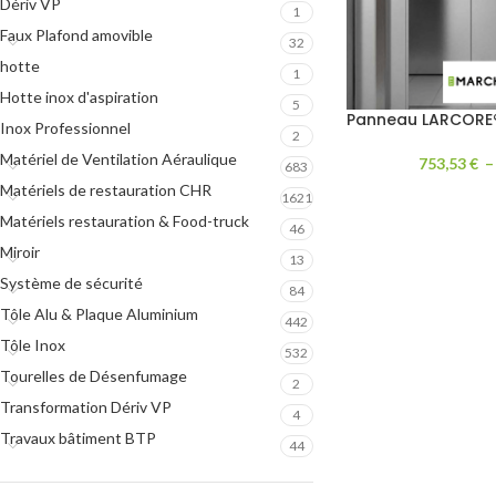
Dériv VP
1
Faux Plafond amovible
32
hotte
1
Hotte inox d'aspiration
5
Panneau LARCORE® 
Inox Professionnel
2
Matériel de Ventilation Aéraulique
753,53
€
683
Matériels de restauration CHR
1621
Matériels restauration & Food-truck
46
Miroir
13
Système de sécurité
84
Tôle Alu & Plaque Aluminium
442
Tôle Inox
532
Tourelles de Désenfumage
2
Transformation Dériv VP
4
Travaux bâtiment BTP
44