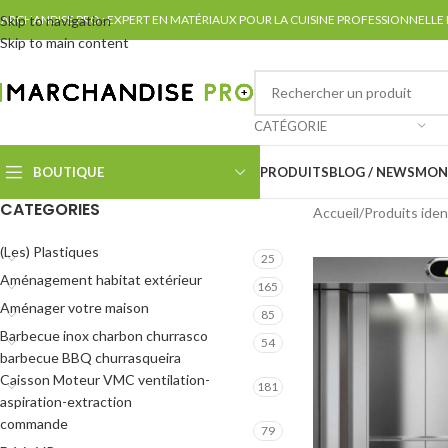
ARCHANDISE PRO : EXPERT EN MATÉRIAUX POUR LA CUISINE PROFESSIONNELLE
Skip to navigation
Skip to main content
CATÉGORIE
BOUTIQUE
PRODUITS
BLOG / NEWS
MON
CATEGORIES
Accueil
Produits iden
(Les) Plastiques
25
Aménagement habitat extérieur
165
Aménager votre maison
85
Barbecue inox charbon churrasco
54
barbecue BBQ churrasqueira
Caisson Moteur VMC ventilation-
181
aspiration-extraction
commande
79