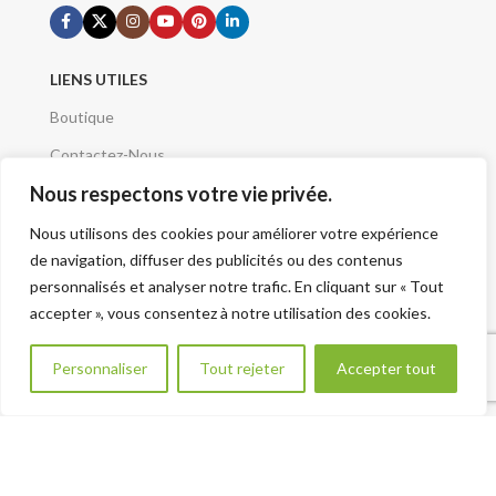
LIENS UTILES
Boutique
Contactez-Nous
Nous respectons votre vie privée.
Demande de devis
Mentions Légales
Nous utilisons des cookies pour améliorer votre expérience
de navigation, diffuser des publicités ou des contenus
Conditions Générales
personnalisés et analyser notre trafic. En cliquant sur « Tout
Qui sommes nous
accepter », vous consentez à notre utilisation des cookies.
A Propos
Besoin d aide ?
Personnaliser
Tout rejeter
Accepter tout
Plan du site - Sitemap
VOTRE PROJET
Renseignement Projet
CATÉGORIES