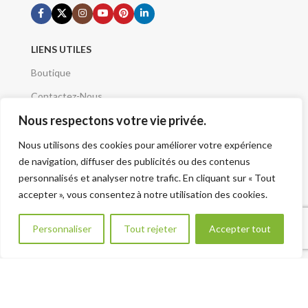
LIENS UTILES
Boutique
Contactez-Nous
Nous respectons votre vie privée.
Demande de devis
Mentions Légales
Nous utilisons des cookies pour améliorer votre expérience
de navigation, diffuser des publicités ou des contenus
Conditions Générales
personnalisés et analyser notre trafic. En cliquant sur « Tout
Qui sommes nous
accepter », vous consentez à notre utilisation des cookies.
A Propos
Besoin d aide ?
Personnaliser
Tout rejeter
Accepter tout
Plan du site - Sitemap
VOTRE PROJET
Renseignement Projet
CATÉGORIES