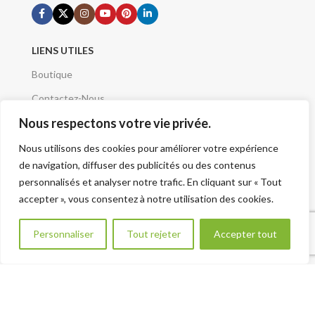
LIENS UTILES
Boutique
Contactez-Nous
Nous respectons votre vie privée.
Demande de devis
Mentions Légales
Nous utilisons des cookies pour améliorer votre expérience
de navigation, diffuser des publicités ou des contenus
Conditions Générales
personnalisés et analyser notre trafic. En cliquant sur « Tout
Qui sommes nous
accepter », vous consentez à notre utilisation des cookies.
A Propos
Besoin d aide ?
Personnaliser
Tout rejeter
Accepter tout
Plan du site - Sitemap
VOTRE PROJET
Renseignement Projet
CATÉGORIES