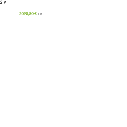
2 P
2098,80
€
TTC