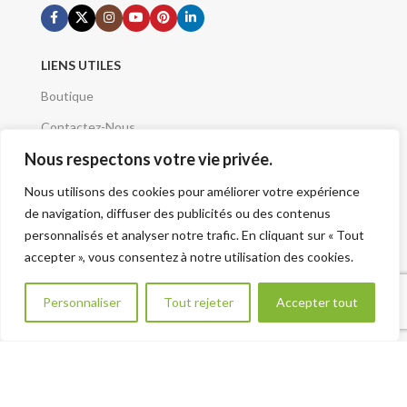
LIENS UTILES
Boutique
Contactez-Nous
Nous respectons votre vie privée.
Demande de devis
Mentions Légales
Nous utilisons des cookies pour améliorer votre expérience
de navigation, diffuser des publicités ou des contenus
Conditions Générales
personnalisés et analyser notre trafic. En cliquant sur « Tout
Qui sommes nous
accepter », vous consentez à notre utilisation des cookies.
A Propos
Besoin d aide ?
Personnaliser
Tout rejeter
Accepter tout
Plan du site - Sitemap
VOTRE PROJET
Renseignement Projet
CATÉGORIES