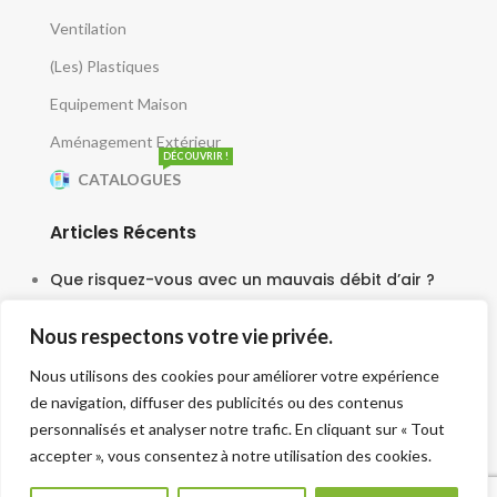
Ventilation
(Les) Plastiques
Equipement Maison
Aménagement Extérieur
DÉCOUVRIR !
CATALOGUES
Articles Récents
Que risquez-vous avec un mauvais débit d’air ?
5 juin 2025
Nous respectons votre vie privée.
Le moteur escargot est-il vraiment silencieux ?
Nous utilisons des cookies pour améliorer votre expérience
3 juin 2025
de navigation, diffuser des publicités ou des contenus
Faut-il une tourelle pour chaque cuisine ?
personnalisés et analyser notre trafic. En cliquant sur « Tout
accepter », vous consentez à notre utilisation des cookies.
30 mai 2025