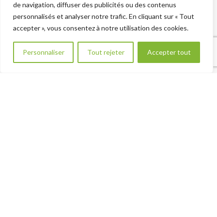
Plan du site - Sitemap
de navigation, diffuser des publicités ou des contenus
VOTRE PROJET
personnalisés et analyser notre trafic. En cliquant sur « Tout
Renseignement Projet
accepter », vous consentez à notre utilisation des cookies.
CATÉGORIES
Besoin d aide ?
Personnaliser
Tout rejeter
Accepter tout
Aluminium
Restauration
Ventilation
(Les) Plastiques
Equipement Maison
Aménagement Extérieur
DÉCOUVRIR !
CATALOGUES
Articles Récents
Que risquez-vous avec un mauvais débit d’air ?