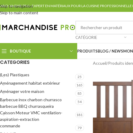
ARCHANDISE PRO : EXPERT EN MATÉRIAUX POUR LA CUISINE PROFESSIONNELLE
Skip to navigation
Skip to main content
CATÉGORIE
BOUTIQUE
PRODUITS
BLOG / NEWS
MON
CATEGORIES
Accueil
Produits iden
(Les) Plastiques
25
Aménagement habitat extérieur
165
Aménager votre maison
85
Barbecue inox charbon churrasco
54
barbecue BBQ churrasqueira
Caisson Moteur VMC ventilation-
181
aspiration-extraction
commande
79