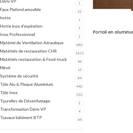
Dériv VP
1
Faux Plafond amovible
32
hotte
1
Hotte inox d'aspiration
5
Portail en alumi
Inox Professionnel
2
Matériel de Ventilation Aéraulique
683
Matériels de restauration CHR
1621
Matériels restauration & Food-truck
46
Miroir
13
Système de sécurité
84
Tôle Alu & Plaque Aluminium
442
Tôle Inox
532
Tourelles de Désenfumage
2
Transformation Dériv VP
4
Travaux bâtiment BTP
44