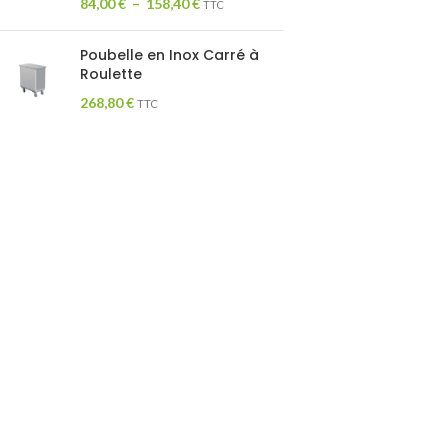
84,00
€
–
158,40
€
TTC
Poubelle en Inox Carré à
Roulette
268,80
€
TTC