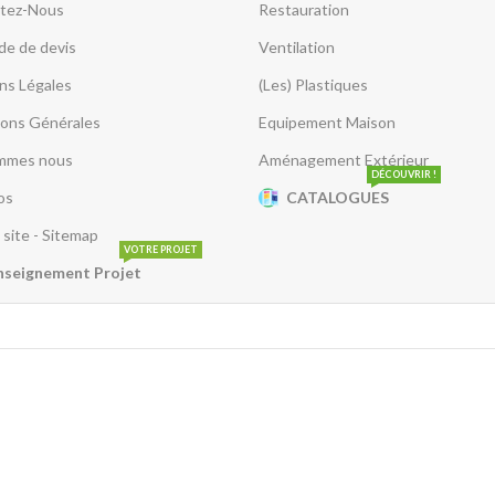
tez-Nous
Restauration
e de devis
Ventilation
ns Légales
(Les) Plastiques
ions Générales
Equipement Maison
mmes nous
Aménagement Extérieur
DÉCOUVRIR !
os
CATALOGUES
 site - Sitemap
VOTRE PROJET
nseignement Projet