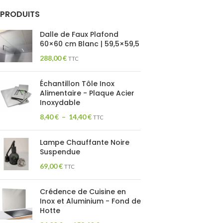
PRODUITS
Dalle de Faux Plafond
60×60 cm Blanc | 59,5×59,5
288,00
€
TTC
Échantillon Tôle Inox
Alimentaire - Plaque Acier
Inoxydable
8,40
€
–
14,40
€
TTC
Lampe Chauffante Noire
Suspendue
69,00
€
TTC
Crédence de Cuisine en
Inox et Aluminium - Fond de
Hotte