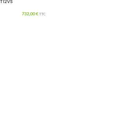
T12VS
732,00
€
TTC