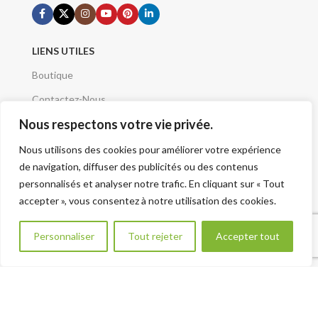
LIENS UTILES
Boutique
Contactez-Nous
Nous respectons votre vie privée.
Demande de devis
Mentions Légales
Nous utilisons des cookies pour améliorer votre expérience
de navigation, diffuser des publicités ou des contenus
Conditions Générales
personnalisés et analyser notre trafic. En cliquant sur « Tout
Qui sommes nous
accepter », vous consentez à notre utilisation des cookies.
A Propos
Besoin d aide ?
Personnaliser
Tout rejeter
Accepter tout
Plan du site - Sitemap
VOTRE PROJET
Renseignement Projet
CATÉGORIES