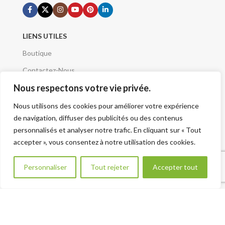
LIENS UTILES
Boutique
Contactez-Nous
Nous respectons votre vie privée.
Demande de devis
Mentions Légales
Nous utilisons des cookies pour améliorer votre expérience
de navigation, diffuser des publicités ou des contenus
Conditions Générales
personnalisés et analyser notre trafic. En cliquant sur « Tout
Qui sommes nous
accepter », vous consentez à notre utilisation des cookies.
A Propos
Besoin d aide ?
Personnaliser
Tout rejeter
Accepter tout
Plan du site - Sitemap
VOTRE PROJET
Renseignement Projet
CATÉGORIES