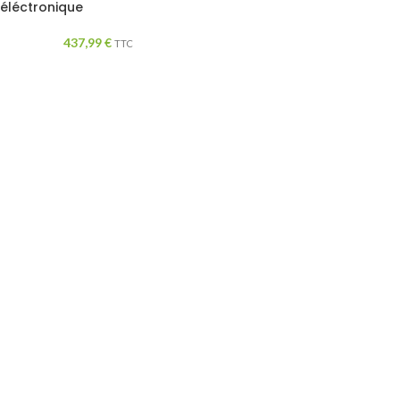
éléctronique
437,99
€
TTC