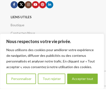
LIENS UTILES
Boutique
Contactez-Nous
Nous respectons votre vie privée.
Demande de devis
Mentions Légales
Nous utilisons des cookies pour améliorer votre expérience
de navigation, diffuser des publicités ou des contenus
Conditions Générales
personnalisés et analyser notre trafic. En cliquant sur « Tout
Qui sommes nous
accepter », vous consentez à notre utilisation des cookies.
A Propos
Besoin d aide ?
Personnaliser
Tout rejeter
Accepter tout
Plan du site - Sitemap
VOTRE PROJET
Renseignement Projet
CATÉGORIES