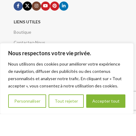
LIENS UTILES
Boutique
Contactez-Nous
Nous respectons votre vie privée.
Demande de devis
Mentions Légales
Nous utilisons des cookies pour améliorer votre expérience
de navigation, diffuser des publicités ou des contenus
Conditions Générales
personnalisés et analyser notre trafic. En cliquant sur « Tout
Qui sommes nous
accepter », vous consentez à notre utilisation des cookies.
A Propos
Besoin d aide ?
Personnaliser
Tout rejeter
Accepter tout
Plan du site - Sitemap
VOTRE PROJET
Renseignement Projet
CATÉGORIES