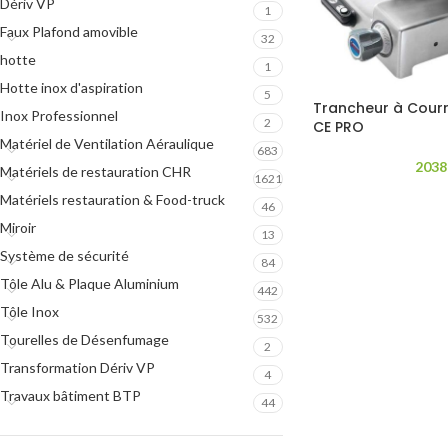
Dériv VP
1
Faux Plafond amovible
32
hotte
1
Hotte inox d'aspiration
5
Trancheur à Courr
Inox Professionnel
2
CE PRO
Matériel de Ventilation Aéraulique
683
2038
Matériels de restauration CHR
1621
Matériels restauration & Food-truck
46
Miroir
13
Système de sécurité
84
Tôle Alu & Plaque Aluminium
442
Tôle Inox
532
Tourelles de Désenfumage
2
Transformation Dériv VP
4
Travaux bâtiment BTP
44