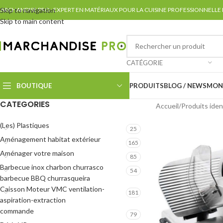
ARCHANDISE PRO : EXPERT EN MATÉRIAUX POUR LA CUISINE PROFESSIONNELLE
Skip to navigation
Skip to main content
CATÉGORIE
BOUTIQUE
PRODUITS
BLOG / NEWS
MON
CATEGORIES
Accueil
Produits iden
(Les) Plastiques
25
Aménagement habitat extérieur
165
Aménager votre maison
85
Barbecue inox charbon churrasco
54
barbecue BBQ churrasqueira
Caisson Moteur VMC ventilation-
181
aspiration-extraction
commande
79