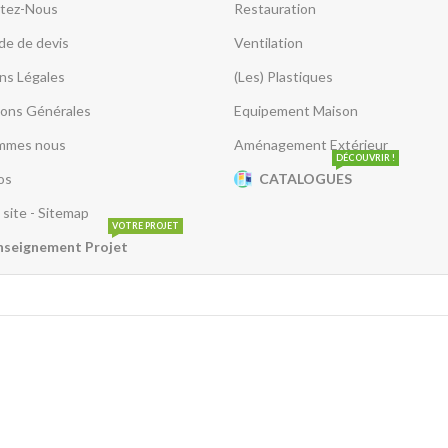
tez-Nous
Restauration
e de devis
Ventilation
ns Légales
(Les) Plastiques
ions Générales
Equipement Maison
mmes nous
Aménagement Extérieur
DÉCOUVRIR !
os
CATALOGUES
 site - Sitemap
VOTRE PROJET
nseignement Projet