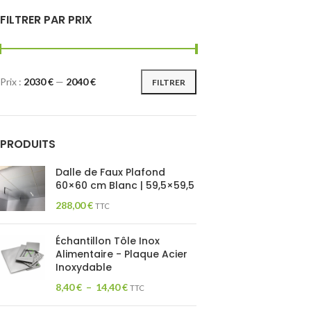
FILTRER PAR PRIX
Prix :
2030 €
—
2040 €
FILTRER
PRODUITS
Dalle de Faux Plafond
60×60 cm Blanc | 59,5×59,5
288,00
€
TTC
Échantillon Tôle Inox
Alimentaire - Plaque Acier
Inoxydable
8,40
€
–
14,40
€
TTC