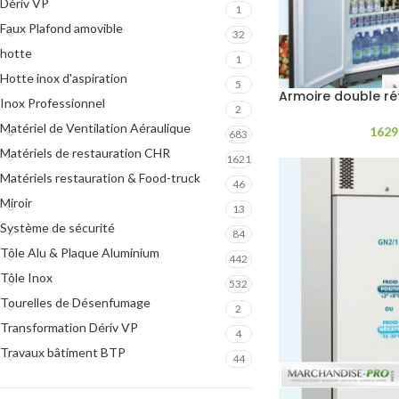
Dériv VP
1
Faux Plafond amovible
32
hotte
1
Hotte inox d'aspiration
5
Armoire double ré
Inox Professionnel
2
Matériel de Ventilation Aéraulique
1629
683
Matériels de restauration CHR
1621
Matériels restauration & Food-truck
46
Miroir
13
Système de sécurité
84
Tôle Alu & Plaque Aluminium
442
Tôle Inox
532
Tourelles de Désenfumage
2
Transformation Dériv VP
4
Travaux bâtiment BTP
44