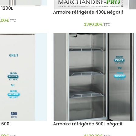
 1200L
Armoire réfrigérée 400L Négatif
,00
€
TTC
1390,00
€
TTC
 600L
Armoire réfrigérée 600L négatif
,00
€
1420,00
€