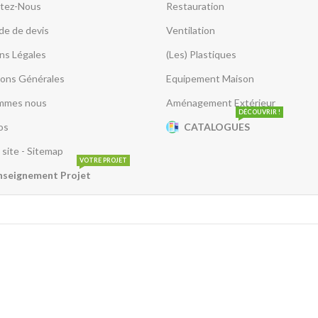
tez-Nous
Restauration
e de devis
Ventilation
ns Légales
(Les) Plastiques
ions Générales
Equipement Maison
mmes nous
Aménagement Extérieur
DÉCOUVRIR !
os
CATALOGUES
 site - Sitemap
VOTRE PROJET
nseignement Projet