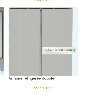
TTC
Armoire réfrigérée double
2279,00
€
TTC