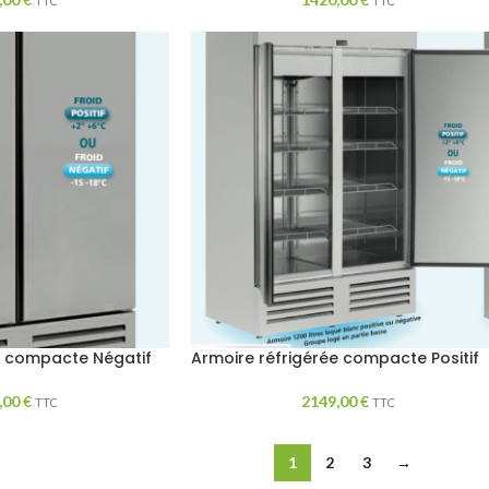
TTC
TTC
e compacte Négatif
Armoire réfrigérée compacte Positif
,00
€
2149,00
€
TTC
TTC
1
2
3
→