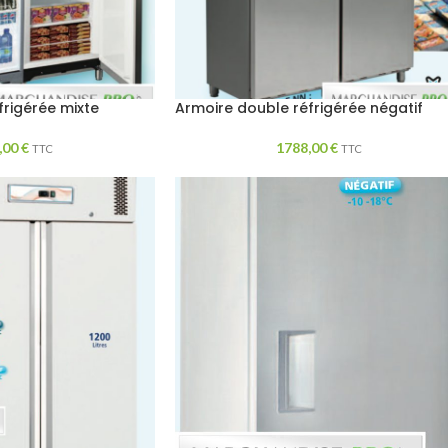
frigérée mixte
Armoire double réfrigérée négatif
,00
€
1788,00
€
TTC
TTC