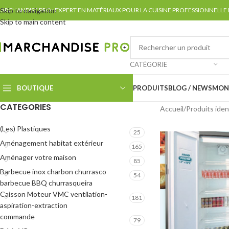
ARCHANDISE PRO : EXPERT EN MATÉRIAUX POUR LA CUISINE PROFESSIONNELLE
Skip to navigation
Skip to main content
CATÉGORIE
BOUTIQUE
PRODUITS
BLOG / NEWS
MON
CATEGORIES
Accueil
Produits ident
(Les) Plastiques
25
Aménagement habitat extérieur
165
Aménager votre maison
85
Barbecue inox charbon churrasco
54
barbecue BBQ churrasqueira
Caisson Moteur VMC ventilation-
181
aspiration-extraction
commande
79