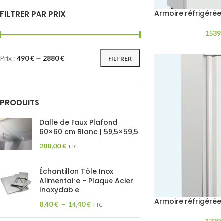
FILTRER PAR PRIX
Armoire réfrigérée
1539
Prix :
490 €
—
2880 €
FILTRER
PRODUITS
Dalle de Faux Plafond
60×60 cm Blanc | 59,5×59,5
288,00
€
TTC
Échantillon Tôle Inox
Alimentaire - Plaque Acier
Inoxydable
Armoire réfrigérée
8,40
€
–
14,40
€
TTC
1239