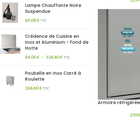
Lampe Chauffante Noire
Suspendue
69,00
€
TTC
Crédence de Cuisine en
Inox et Aluminium - Fond de
Hotte
84,00
€
–
158,40
€
TTC
Poubelle en Inox Carré à
Roulette
268,80
€
TTC
Armoire réfrigéré
2390