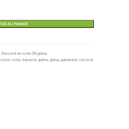
ER AU PANIER
,
Raccord en croix (X) galva
cteur
,
croix
,
équerre
,
gaine
,
galva
,
galvanisé
,
raccord
,