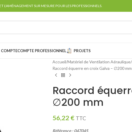
 ET L'AMÉNAGEMENT SUR MESURE POUR LES PROFESSIONNELS.
 COMPTE
COMPTE PROFESSIONNEL
PROJETS
Accueil
Matériel de Ventilation Aéraulique
Raccord équerre en croix Galva – ∅200 mm
Raccord équerre
∅200 mm
56,22
€
TTC
Référence : 047045