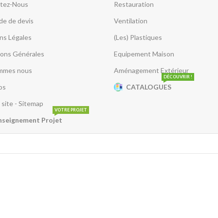
tez-Nous
Restauration
e de devis
Ventilation
ns Légales
(Les) Plastiques
ions Générales
Equipement Maison
mmes nous
Aménagement Extérieur
DÉCOUVRIR !
os
CATALOGUES
 site - Sitemap
VOTRE PROJET
nseignement Projet