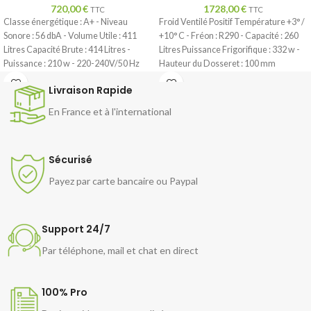
720,00
€
1728,00
€
TTC
TTC
Classe énergétique : A+ - Niveau
Froid Ventilé Positif Température +3° /
Sonore : 56 dbA - Volume Utile : 411
+10° C - Fréon : R290 - Capacité : 260
Litres Capacité Brute : 414 Litres -
Litres Puissance Frigorifique : 332 w -
Puissance : 210 w - 220-240V/50 Hz
Hauteur du Dosseret : 100 mm
Dotation : 1 panier Dim Ext : L 1510 x P
Dotation : 2 Grilles GN 1/1 par Porte -
Livraison Rapide
690 x H 860 mm - Poids : 78 Kg
Portes non Réversibles Dim Int : L 930 x
P 585 x 585 mm Dim Ext : L 1350 x P 725
En France et à l'international
x H 950 mm - Poids : 103 Kg Dim avec
Emballage : L 1390 x P 740 x H 970 mm -
128 Kg
Sécurisé
Payez par carte bancaire ou Paypal
Support 24/7
Par téléphone, mail et chat en direct
100% Pro