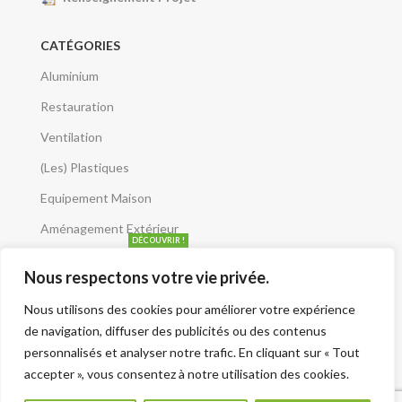
CATÉGORIES
Aluminium
Restauration
Ventilation
(Les) Plastiques
Equipement Maison
Aménagement Extérieur
DÉCOUVRIR !
CATALOGUES
Nous respectons votre vie privée.
Articles Récents
Nous utilisons des cookies pour améliorer votre expérience
de navigation, diffuser des publicités ou des contenus
Que risquez-vous avec un mauvais débit d’air ?
personnalisés et analyser notre trafic. En cliquant sur « Tout
accepter », vous consentez à notre utilisation des cookies.
5 juin 2025
Le moteur escargot est-il vraiment silencieux ?