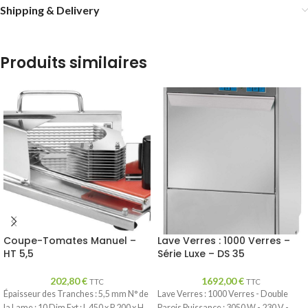
Shipping & Delivery
Produits similaires
Coupe-Tomates Manuel –
Lave Verres : 1000 Verres –
HT 5,5
Série Luxe – DS 35
202,80
€
1692,00
€
TTC
TTC
Épaisseur des Tranches : 5,5 mm N° de
Lave Verres : 1000 Verres - Double
la Lame : 10 Dim Ext : L 450 x P 200 x H
Parois Puissance : 3050 W - 230 V -