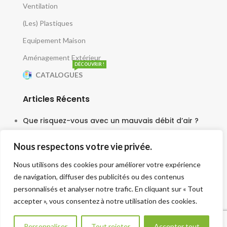
Ventilation
(Les) Plastiques
Equipement Maison
Aménagement Extérieur
DÉCOUVRIR !
CATALOGUES
Articles Récents
Que risquez-vous avec un mauvais débit d’air ?
5 juin 2025
Nous respectons votre vie privée.
Le moteur escargot est-il vraiment silencieux ?
Nous utilisons des cookies pour améliorer votre expérience
3 juin 2025
de navigation, diffuser des publicités ou des contenus
Faut-il une tourelle pour chaque cuisine ?
personnalisés et analyser notre trafic. En cliquant sur « Tout
accepter », vous consentez à notre utilisation des cookies.
30 mai 2025
Besoin d aide ?
Personnaliser
Tout rejeter
Accepter tout