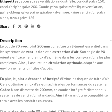
Étiquettes :
accessoires ventilation industrielle
,
conduit galva 150
,
conduit rigide galva 200
,
Coude galva
,
gaine métallique ventilation
,
gaine oblong galva
,
gaine spiralée galvanisée
,
gaine ventilation galva
aldes
,
tuyau galva 125
Share:
Description
Le
coude 90 avec joint 200 mm
constitue un élément essentiel dans
les systèmes de
ventilation
et d’
extraction d’air
. Son angle de
90
oriente efficacement le flux d’air, même dans les configurations les plus
complexes.
Ainsi
, il assure une
circulation optimale
, adaptée aux
environnements difficiles d’accès.
En plus
, le
joint d’étanchéité intégré
élimine les risques de fuite d’air.
Cela optimise
le flux d’air et maximise les performances du système.
Grâce à
son diamètre de
200 mm
, ce coude s’intègre facilement aux
systèmes de ventilation standards.
Ainsi
, il garantit une compatibilité
totale avec les conduits courants.
L’installation du
coude 90 avec joint 200 mm
s’effectue rapidement et