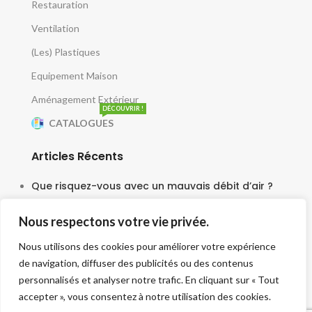
Restauration
Ventilation
(Les) Plastiques
Equipement Maison
Aménagement Extérieur
DÉCOUVRIR !
CATALOGUES
Articles Récents
Que risquez-vous avec un mauvais débit d’air ?
5 juin 2025
Nous respectons votre vie privée.
Le moteur escargot est-il vraiment silencieux ?
Nous utilisons des cookies pour améliorer votre expérience
3 juin 2025
de navigation, diffuser des publicités ou des contenus
Faut-il une tourelle pour chaque cuisine ?
personnalisés et analyser notre trafic. En cliquant sur « Tout
accepter », vous consentez à notre utilisation des cookies.
30 mai 2025