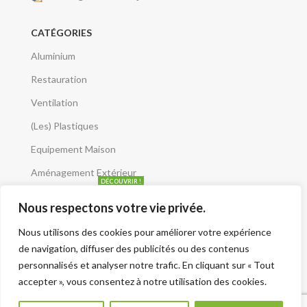
CATÉGORIES
Aluminium
Restauration
Ventilation
(Les) Plastiques
Equipement Maison
Aménagement Extérieur
DÉCOUVRIR !
CATALOGUES
Nous respectons votre vie privée.
Articles Récents
Nous utilisons des cookies pour améliorer votre expérience
de navigation, diffuser des publicités ou des contenus
Que risquez-vous avec un mauvais débit d’air ?
personnalisés et analyser notre trafic. En cliquant sur « Tout
accepter », vous consentez à notre utilisation des cookies.
5 juin 2025
Le moteur escargot est-il vraiment silencieux ?