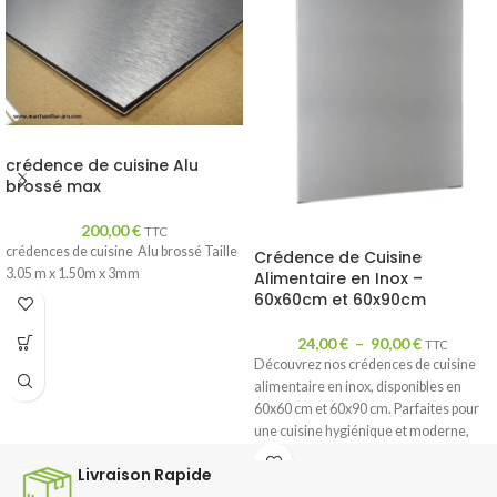
crédence de cuisine Alu
brossé max
200,00
€
TTC
crédences de cuisine Alu brossé Taille
Crédence de Cuisine
3.05 m x 1.50m x 3mm
Alimentaire en Inox –
60x60cm et 60x90cm
24,00
€
–
90,00
€
TTC
Découvrez nos crédences de cuisine
alimentaire en inox, disponibles en
60x60 cm et 60x90 cm. Parfaites pour
une cuisine hygiénique et moderne,
elles sont robustes, faciles à entretenir
Livraison Rapide
et adaptées aux environnements