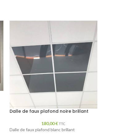
Dalle faux pla
Dalle f
Dalle de faux plafond noire brillant
60x60 s
180,00
€
TTC
Dalle de faux plafond blanc brillant