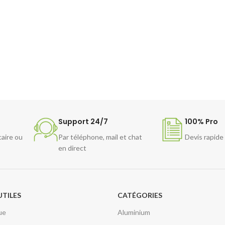
cherie, magasin
boucherie grâce
choix de coloris
llant ou mat
LEURS AU
sure possible
s.
 toute la
Support 24/7
100% Pro
caire ou
Par téléphone, mail et chat
Devis rapide
en direct
UTILES
CATÉGORIES
ue
Aluminium