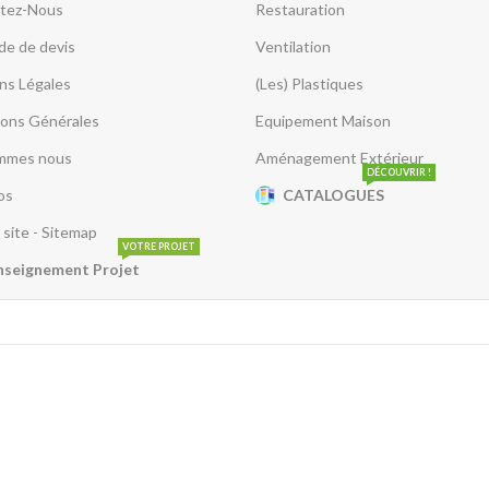
tez-Nous
Restauration
e de devis
Ventilation
ns Légales
(Les) Plastiques
ions Générales
Equipement Maison
mmes nous
Aménagement Extérieur
DÉCOUVRIR !
os
CATALOGUES
 site - Sitemap
VOTRE PROJET
nseignement Projet