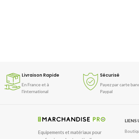
resto, sandwi
boulangerie, 
à notre large 
disponible Bri
plus 20 COU
CHOIX
Coupes sur me
consulter nou
Livraison dans
Livraison Rapide
Sécurisé
France.
En France et à
Payez par carte ban
l'international
Paypal
LIENS 
Boutiq
Equipements et matériaux pour