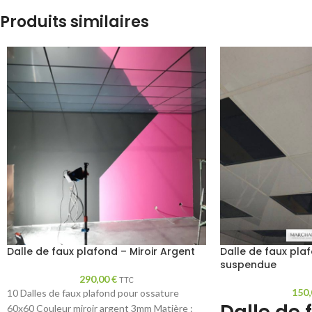
Produits similaires
Dalle de faux plafond – Miroir Argent
Dalle de faux pla
suspendue
290,00
€
TTC
150
10 Dalles de faux plafond pour ossature
60x60 Couleur miroir argent 3mm Matière :