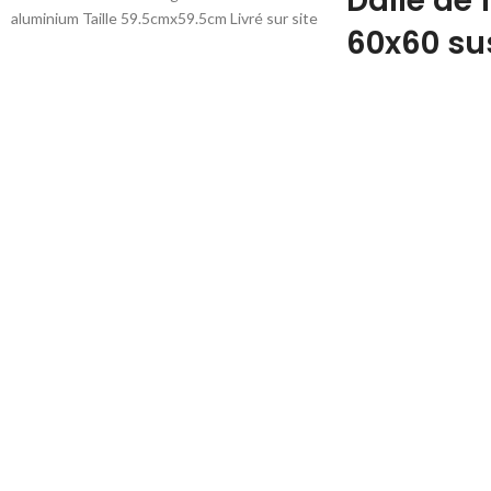
Dalle de 
aluminium Taille 59.5cmx59.5cm Livré sur site
60x60
su
vendu sans ossature, sans rail
www.marchan
vous propose d
faux plafond
modulaire in
et amovible.
Elles se chang
facilement à 
De nombreuse
choix blanc no
Dalle de lux
décorative el
votre bureau
votre boutiqu