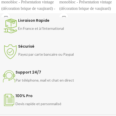
monobloc - Présentation vintage
monobloc - Présentation vintage
(décoration brique de vaujirard) -
(décoration brique de vaujirard)
Chambre simple soit 4 pizzas de
-
chambre double de 720 X 720
Livraison Rapide
36 cm par chambre Régulation
mm soit 4 pizzas de 36 cm par
thermostatique digital de 50 à
chambre Régulation
En France et à l'international
400°C.
thermostatique digital de 50 à
400°C.
Sécurisé
Payez par carte bancaire ou Paypal
Support 24/7
Par téléphone, mail et chat en direct
100% Pro
Devis rapide et personnalisé