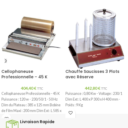
Cellophaneuse
Chauffe Saucisses 3 Plots
Professionnelle – 45 K
avec Réserve
404,40
€
442,80
€
TTC
TTC
Cellophaneuse Professionnelle - 45 K
Puissance : 0,80 Kw - Voltage : 230/1
Puissance : 120 w - 230/50/1 - 50 Hz
Dim Ext : L 400 x P 300 x H 400 mm -
Dim du Plateau : 385 x 125 mm Bobine
Poids : 9 Kg
de Film Maxi : 200 mm Dim Ext : L 585 x
P 600 x H 140 mm - Poids : 5 Kg
Livraison Rapide