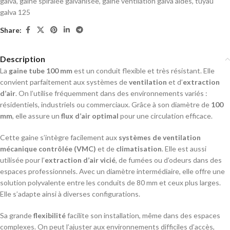
galva
,
gaine spiralée galvanisée
,
gaine ventilation galva aldes
,
tuyau
galva 125
Share:
Description
La
gaine tube 100 mm
est un conduit flexible et très résistant. Elle
convient parfaitement aux systèmes de
ventilation
et d’
extraction
d’air
. On l’utilise fréquemment dans des environnements variés :
résidentiels, industriels ou commerciaux. Grâce à son diamètre de
100
mm
, elle assure un
flux d’air optimal
pour une circulation efficace.
Cette gaine s’intègre facilement aux
systèmes de ventilation
mécanique contrôlée (VMC)
et de
climatisation
. Elle est aussi
utilisée pour l’
extraction d’air vicié
, de fumées ou d’odeurs dans des
espaces professionnels. Avec un diamètre intermédiaire, elle offre une
solution polyvalente entre les conduits de 80 mm et ceux plus larges.
Elle s’adapte ainsi à diverses configurations.
Sa grande
flexibilité
facilite son installation, même dans des espaces
complexes. On peut l’ajuster aux environnements difficiles d’accès,