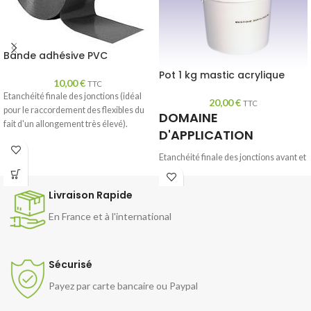
Bande adhésive PVC
Pot 1 kg mastic acrylique
10,00
€
TTC
Etanchéité finale des jonctions (idéal
20,00
€
TTC
pour le raccordement des flexibles du
DOMAINE
fait d'un allongement très élevé).
D'APPLICATION
Etanchéité finale des jonctions avant et
après pose.
Souple et élastique après séchage,
Livraison Rapide
l'acrylique tolère bien les variations
mécaniques des jonctions
En France et à l'international
Sécurisé
Payez par carte bancaire ou Paypal