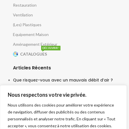
Restauration
Ventilation
(Les) Plastiques
Equipement Maison
Aménagement Extérieur
DÉCOUVRIR !
CATALOGUES
Articles Récents
Que risquez-vous avec un mauvais débit d’air ?
5 juin 2025
Nous respectons votre vie privée.
Le moteur escargot est-il vraiment silencieux ?
Nous utilisons des cookies pour améliorer votre expérience
3 juin 2025
de navigation, diffuser des publicités ou des contenus
Faut-il une tourelle pour chaque cuisine ?
personnalisés et analyser notre trafic. En cliquant sur « Tout
accepter », vous consentez à notre utilisation des cookies.
30 mai 2025