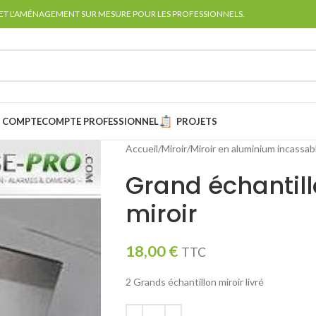
 ET L'AMÉNAGEMENT SUR MESURE POUR LES PROFESSIONNELS.
 COMPTE
COMPTE PROFESSIONNEL
PROJETS
Accueil
Miroir
Miroir en aluminium incassab
Grand échantil
miroir
18,00
€
TTC
2 Grands échantillon miroir livré