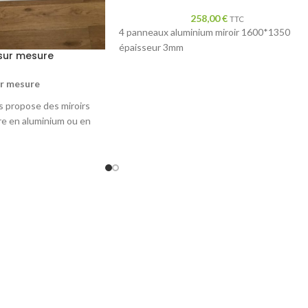
258,00
€
TTC
4 panneaux aluminium miroir 1600*1350
épaisseur 3mm
 sur mesure
ur mesure
 propose des miroirs
e en aluminium ou en
um composite ou en
ande nous consulter