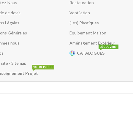
tez-Nous
Restauration
e de devis
Ventilation
ns Légales
(Les) Plastiques
ions Générales
Equipement Maison
mmes nous
Aménagement Extérieur
DÉCOUVRIR !
os
CATALOGUES
 site - Sitemap
VOTRE PROJET
nseignement Projet