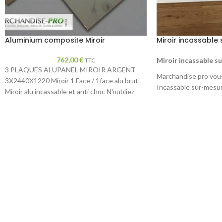
Aluminium composite Miroir
Miroir incassable
762,00
€
Miroir incassable s
TTC
3 PLAQUES ALUPANEL MIROIR ARGENT
Marchandise pro vous
3X2440X1220 Miroir 1 Face / 1face alu brut
Incassable sur-mesur
Miroir alu incassable et anti choc N'oubliez
inox poli en alumini
pas le sens de pose avec vos découpes.
aluminium brut
Alliage pe épaisseur 3mm Livraison comprise
Devis rapide sur dem