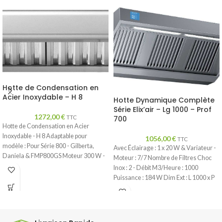
Hotte de Condensation en
Acier Inoxydable – H 8
Hotte Dynamique Complète
Série Elix’air – Lg 1000 – Prof
1272,00
€
700
TTC
Hotte de Condensation en Acier
Inoxydable - H 8 Adaptable pour
1056,00
€
TTC
modèle : Pour Série 800 - Gilberta,
Avec Éclairage : 1 x 20 W & Variateur -
Daniela & FMP800GS Moteur 300 W -
Moteur : 7/7 Nombre de Filtres Choc
2 Vitesses - 230/1 Dim Ext : L 800 x P
Inox : 2 - Débit M3/Heure : 1000
850 x H 300 mm - Poids : 35 Kg Dim
Puissance : 184 W Dim Ext : L 1000 x P
avec Emballage : L 1020 x P 970 x H 500
700 x H 450 mm - Poids : 38 Kg Dim
mm - 40 Kg
avec Emballage : L 1010 x P 710 x H 467
mm - 48 Kg