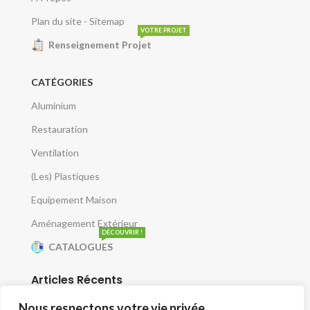
Plan du site - Sitemap
VOTRE PROJET
Renseignement Projet
CATÉGORIES
Aluminium
Restauration
Ventilation
(Les) Plastiques
Equipement Maison
Aménagement Extérieur
DÉCOUVRIR !
CATALOGUES
Articles Récents
Nous respectons votre vie privée.
Que risquez-vous avec un mauvais débit d’air ?