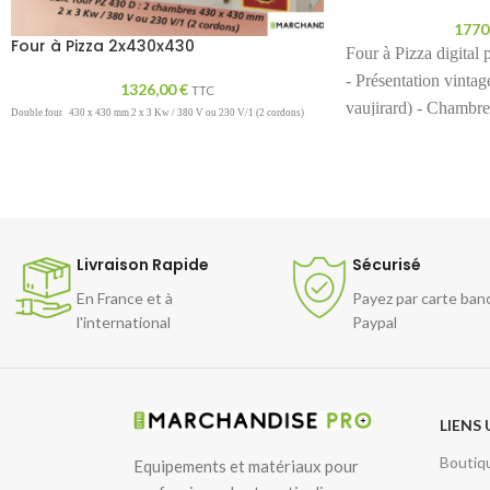
1770
Four à Pizza 2x430x430
Four à Pizza digital
- Présentation vintag
1326,00
€
TTC
vaujirard) - Chambre 
Double four
430 x 430 mm 2 x 3 Kw / 380 V ou 230 V/1 (2 cordons)
36 cm par chambre R
thermostatique digita
Livraison Rapide
Sécurisé
En France et à
Payez par carte ban
l'international
Paypal
LIENS 
Boutiq
Equipements et matériaux pour