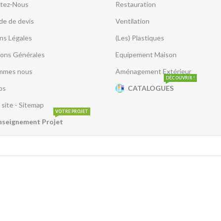
tez-Nous
Restauration
e de devis
Ventilation
ns Légales
(Les) Plastiques
ions Générales
Equipement Maison
mmes nous
Aménagement Extérieur
DÉCOUVRIR !
os
CATALOGUES
 site - Sitemap
VOTRE PROJET
nseignement Projet