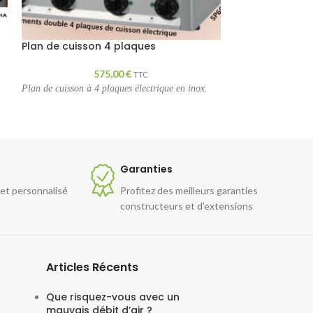
Trancheur PROF
Plan de cuisson 4 plaques
7
575,00
€
TTC
Trancheur PROF
Plan de cuisson à 4 plaques électrique en inox.
couleur noir.
Garanties
 et personnalisé
Profitez des meilleurs garanties
constructeurs et d'extensions
Articles Récents
Que risquez-vous avec un
mauvais débit d’air ?