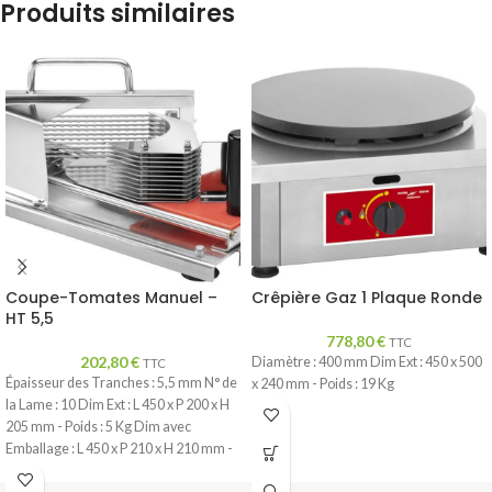
Produits similaires
Coupe-Tomates Manuel –
Crêpière Gaz 1 Plaque Ronde
HT 5,5
778,80
€
TTC
202,80
€
Diamètre : 400 mm Dim Ext : 450 x 500
TTC
Épaisseur des Tranches : 5,5 mm N° de
x 240 mm - Poids : 19 Kg
la Lame : 10 Dim Ext : L 450 x P 200 x H
205 mm - Poids : 5 Kg Dim avec
Emballage : L 450 x P 210 x H 210 mm -
Poids : 6 Kg