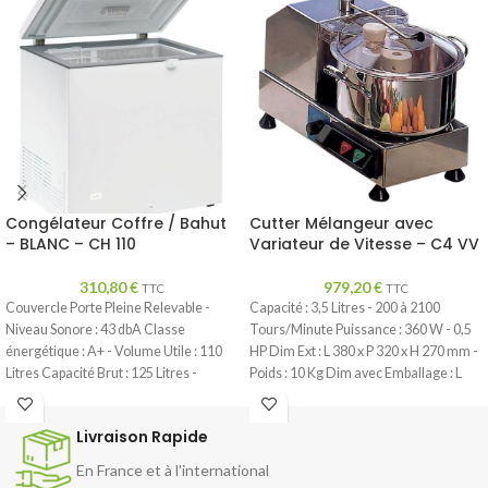
Congélateur Coffre / Bahut
Cutter Mélangeur avec
– BLANC – CH 110
Variateur de Vitesse – C4 VV
310,80
€
979,20
€
TTC
TTC
Couvercle Porte Pleine Relevable -
Capacité : 3,5 Litres - 200 à 2100
Niveau Sonore : 43 dbA Classe
Tours/Minute Puissance : 360 W - 0,5
énergétique : A+ - Volume Utile : 110
HP Dim Ext : L 380 x P 320 x H 270 mm -
Litres Capacité Brut : 125 Litres -
Poids : 10 Kg Dim avec Emballage : L
Puissance : 73 w - 220-240V/50 Hz
450 x P 330 x H 310 mm - 11 Kg
Dotation : 1 Panier Dim Ext : L 550 x P
Livraison Rapide
650 x H 850 mm - Poids : 26 Kg
En France et à l'international