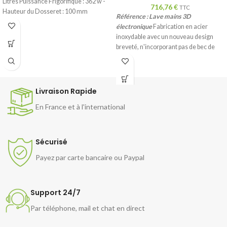
Litres Puissance Frigorifique : 362 w -
716,76
€
TTC
Hauteur du Dosseret : 100 mm
Référence :
Lave mains 3D
Dotation : 2 Grilles par Porte - Portes
électronique
Fabrication en acier
non Réversibles Dim Int : L 810 x P 485 x
inoxydable avec un nouveau design
585 mm Dim Ext : L 1350 x P 625 x H
breveté, n'incorporant pas de bec de
950 mm - Poids : 101 Kg Dim avec
cygne traditionnel. Le nouveau
Emballage : L 1390 x P 640 x H 970 mm -
système dispose de nombreux points
126 Kg
de sortie d'eau mélangée répartis sur
la surface de l'évier et orientés de
Livraison Rapide
manière à permettre un lavage des
En France et à l'international
mains optimal et homogène sans
pratiquement avoir besoin de les
déplacer, tout en réalisant en même
temps des économies considérables
Sécurisé
dans la consommation de L'eau.
Payez par carte bancaire ou Paypal
Intégrant des dosserets anti-
éclaboussures soudés au dos et sur les
côtés de manière semi-enveloppante,
ainsi qu'un distributeur de savon
Support 24/7
automatique, pour garantir une
Par téléphone, mail et chat en direct
utilisation sans contact.