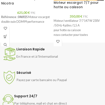
Moteur escargot 7/7 pour
Nicotra
hotte ou caisson
621,00
€
TTC
350,00
€
TTC
Référence : 046925
Moteur escargot
Moteur/ventilateur 7/7 147 W 230V
double ouie DDM99 performance
/50 Hz 4 pôles /1,5 A
pour hotte ou caisson
nous contacter pour toutes
informations
Livraison Rapide
En France et à l'international
Sécurisé
Payez par carte bancaire ou Paypal
Support 24/7
Par téléphone, mail et chat en direct