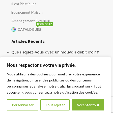
(Les) Plastiques
Equipement Maison
Aménagement Extérieur
DÉCOUVRIR !
CATALOGUES
Articles Récents
Que risquez-vous avec un mauvais débit d’air ?
5 juin 2025
Nous respectons votre vie privée.
Le moteur escargot est-il vraiment silencieux ?
Nous utilisons des cookies pour améliorer votre expérience
3 juin 2025
de navigation, diffuser des publicités ou des contenus
Faut-il une tourelle pour chaque cuisine ?
personnalisés et analyser notre trafic. En cliquant sur « Tout
accepter », vous consentez à notre utilisation des cookies.
30 mai 2025
Besoin d aide ?
Personnaliser
Tout rejeter
Accepter tout
©2022 MARCHANDISE PRO, Tous droits reservés.