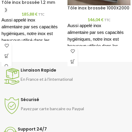
Tôle inox brossée 1.2 mm
Tôle inox brossée 1000X2000
185,88
€
TTC
146,04
€
Aussi appelé
inox
TTC
Aussi appelé
inox
alimentaire
par ses
capacités
alimentaire
par ses
capacités
hygiéniques
, notre inox est
hygiéniques
, notre inox est
beaucoup utilisé dans les
beaucoup utilisée dans les
métiers de bouche comme
métiers de bouche comme
les
restaurants, les boucheries.
les
restaurants, les boucheries
,
A
ussi bien adapté aux murs
et est aussi bien adapté aux
qu'aux sols et aux meubles
Livraison Rapide
murs qu'aux sols et aux
En France et à l'international
meubles
Sécurisé
Payez par carte bancaire ou Paypal
Support 24/7