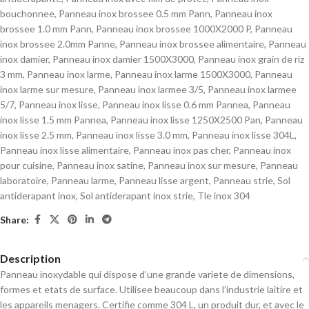
bouchonnee
,
Panneau inox brossee 0.5 mm Pann
,
Panneau inox
brossee 1.0 mm Pann
,
Panneau inox brossee 1000X2000 P
,
Panneau
inox brossee 2.0mm Panne
,
Panneau inox brossee alimentaire
,
Panneau
inox damier
,
Panneau inox damier 1500X3000
,
Panneau inox grain de riz
3 mm
,
Panneau inox larme
,
Panneau inox larme 1500X3000
,
Panneau
inox larme sur mesure
,
Panneau inox larmee 3/5
,
Panneau inox larmee
5/7
,
Panneau inox lisse
,
Panneau inox lisse 0.6 mm Pannea
,
Panneau
inox lisse 1.5 mm Pannea
,
Panneau inox lisse 1250X2500 Pan
,
Panneau
inox lisse 2.5 mm
,
Panneau inox lisse 3.0 mm
,
Panneau inox lisse 304L
,
Panneau inox lisse alimentaire
,
Panneau inox pas cher
,
Panneau inox
pour cuisine
,
Panneau inox satine
,
Panneau inox sur mesure
,
Panneau
laboratoire
,
Panneau larme
,
Panneau lisse argent
,
Panneau strie
,
Sol
antiderapant inox
,
Sol antiderapant inox strie
,
Tle inox 304
Share:
Description
Panneau inoxydable qui dispose d’une grande variete de dimensions,
formes et etats de surface. Utilisee beaucoup dans l’industrie laitire et
les appareils menagers. Certifie comme 304 L, un produit dur, et avec le