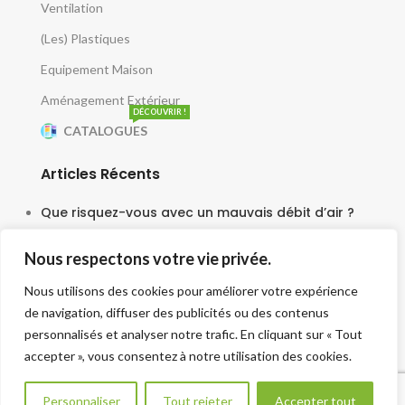
Ventilation
(Les) Plastiques
Equipement Maison
Aménagement Extérieur
DÉCOUVRIR !
CATALOGUES
Articles Récents
Que risquez-vous avec un mauvais débit d’air ?
5 juin 2025
Nous respectons votre vie privée.
Le moteur escargot est-il vraiment silencieux ?
Nous utilisons des cookies pour améliorer votre expérience
3 juin 2025
de navigation, diffuser des publicités ou des contenus
Faut-il une tourelle pour chaque cuisine ?
personnalisés et analyser notre trafic. En cliquant sur « Tout
accepter », vous consentez à notre utilisation des cookies.
30 mai 2025
Besoin d aide ?
Personnaliser
Tout rejeter
Accepter tout