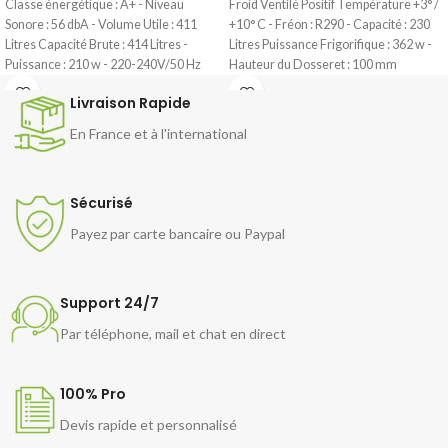
Classe énergétique : A+ - Niveau
Froid Ventilé Positif Température +3° /
Sonore : 56 dbA - Volume Utile : 411
+10° C - Fréon : R290 - Capacité : 230
Litres Capacité Brute : 414 Litres -
Litres Puissance Frigorifique : 362 w -
Puissance : 210 w - 220-240V/50 Hz
Hauteur du Dosseret : 100 mm
Dotation : 1 panier Dim Ext : L 1510 x P
Dotation : 2 Grilles par Porte - Portes
Livraison Rapide
690 x H 860 mm - Poids : 78 Kg
non Réversibles Dim Int : L 810 x P 485 x
585 mm Dim Ext : L 1350 x P 625 x H
En France et à l'international
950 mm - Poids : 101 Kg Dim avec
Emballage : L 1390 x P 640 x H 970 mm -
126 Kg
Sécurisé
Payez par carte bancaire ou Paypal
Support 24/7
Par téléphone, mail et chat en direct
100% Pro
Devis rapide et personnalisé