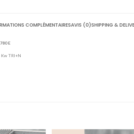
ORMATIONS COMPLÉMENTAIRES
AVIS (0)
SHIPPING & DELIV
 780 E
: 9 Kw TRI+N