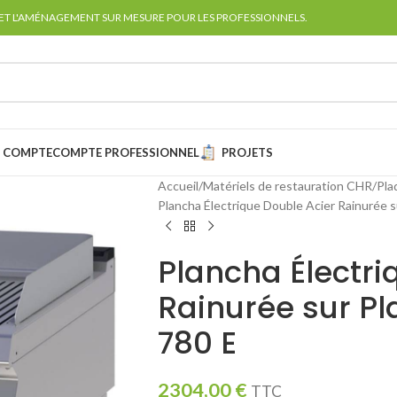
 ET L'AMÉNAGEMENT SUR MESURE POUR LES PROFESSIONNELS.
 COMPTE
COMPTE PROFESSIONNEL
PROJETS
Accueil
Matériels de restauration CHR
Pla
Plancha Électrique Double Acier Rainurée 
Plancha Électri
Rainurée sur Pl
780 E
2304,00
€
TTC