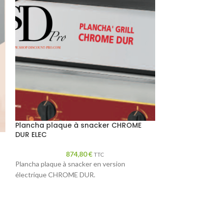
Plaque à snac
Plancha plaque à snacker CHROME
Rainuré
DUR ELEC
1
874,80
€
TTC
Plaque à Snacker
Plancha plaque à snacker en version
inoxydable Rainur
électrique CHROME DUR.