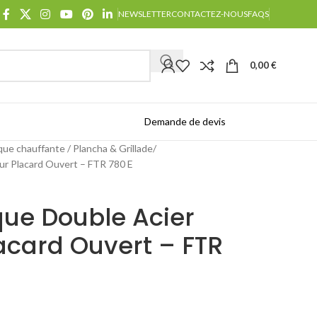
NEWSLETTER
CONTACTEZ-NOUS
FAQS
0,00
€
Demande de devis
Catalogues
que chauffante / Plancha & Grillade
sur Placard Ouvert – FTR 780 E
que Double Acier
acard Ouvert – FTR