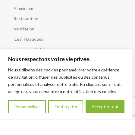
Aluminium
Restauration
Ventilation
(Les) Plastiques
Equipement Maison
Nous respectons votre vie privée.
Aménagement Extérieur
DÉCOUVRIR !
Nous utilisons des cookies pour améliorer votre expérience
CATALOGUES
de navigation, diffuser des publicités ou des contenus
Articles Récents
personnalisés et analyser notre trafic. En cliquant sur « Tout
accepter », vous consentez à notre utilisation des cookies.
Que risquez-vous avec un mauvais débit d’air ?
Besoin d aide ?
Personnaliser
Tout rejeter
Accepter tout
5 juin 2025
Le moteur escargot est-il vraiment silencieux ?
3 juin 2025