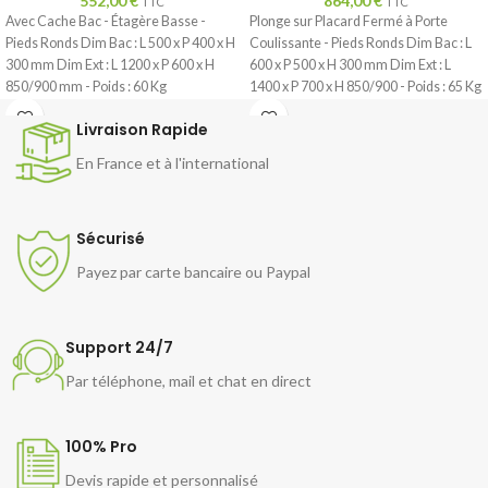
552,00
€
864,00
€
TTC
TTC
Avec Cache Bac - Étagère Basse -
Plonge sur Placard Fermé à Porte
Pieds Ronds Dim Bac : L 500 x P 400 x H
Coulissante - Pieds Ronds Dim Bac : L
300 mm Dim Ext : L 1200 x P 600 x H
600 x P 500 x H 300 mm Dim Ext : L
850/900 mm - Poids : 60 Kg
1400 x P 700 x H 850/900 - Poids : 65 Kg
Livraison Rapide
En France et à l'international
Sécurisé
Payez par carte bancaire ou Paypal
Support 24/7
Par téléphone, mail et chat en direct
100% Pro
Devis rapide et personnalisé