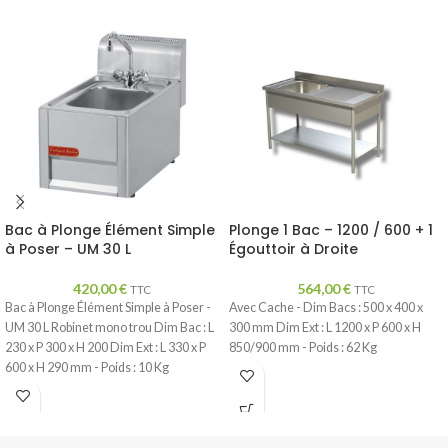
Bac à Plonge Élément Simple
Plonge 1 Bac – 1200 / 600 + 1
à Poser – UM 30 L
Égouttoir à Droite
420,00
€
564,00
€
TTC
TTC
Bac à Plonge Élément Simple à Poser -
Avec Cache - Dim Bacs : 500 x 400 x
UM 30 L Robinet mono trou Dim Bac : L
300 mm Dim Ext : L 1200 x P 600 x H
230 x P 300 x H 200 Dim Ext : L 330 x P
850/900 mm - Poids : 62 Kg
600 x H 290 mm - Poids : 10 Kg