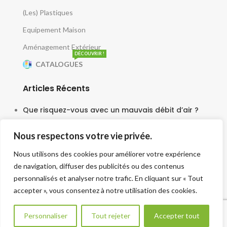
(Les) Plastiques
Equipement Maison
Aménagement Extérieur
DÉCOUVRIR !
CATALOGUES
Articles Récents
Que risquez-vous avec un mauvais débit d’air ?
5 juin 2025
Nous respectons votre vie privée.
Le moteur escargot est-il vraiment silencieux ?
Nous utilisons des cookies pour améliorer votre expérience
3 juin 2025
de navigation, diffuser des publicités ou des contenus
Faut-il une tourelle pour chaque cuisine ?
personnalisés et analyser notre trafic. En cliquant sur « Tout
accepter », vous consentez à notre utilisation des cookies.
30 mai 2025
Besoin d aide ?
Personnaliser
Tout rejeter
Accepter tout