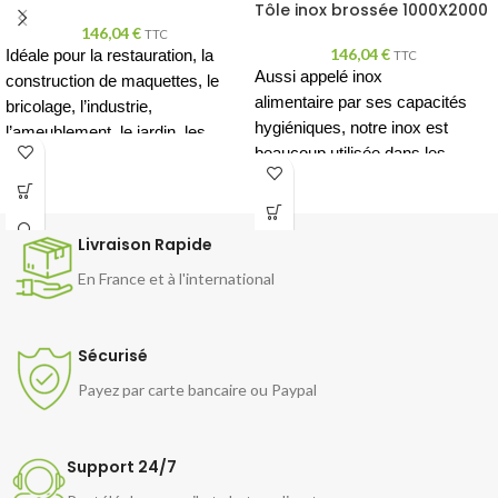
Tôle inox brossée 1000X2000
146,04
€
TTC
146,04
€
Idéale pour la restauration, la
TTC
Aussi appelé
inox
construction de maquettes, le
alimentaire
par ses
capacités
bricolage, l’industrie,
hygiéniques
, notre inox est
l’ameublement, le jardin, les
beaucoup utilisée dans les
pièces de finition et plus encore !
métiers de bouche comme
Aussi appelé
inox
les
restaurants, les boucheries
,
alimentaire
par ses
capacités
et est aussi bien adapté aux
Livraison Rapide
hygiéniques
, notre inox est
murs qu'aux sols et aux
beaucoup utilisé dans les
En France et à l'international
meubles
métiers de bouche comme
les
restaurants, les boucheries
etc
Sécurisé
Payez par carte bancaire ou Paypal
Support 24/7