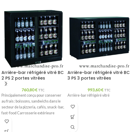
Arrière-bar réfrigéré vitré BC
Arrière-bar réfrigéré vitré BC
2 PS 2 portes vitrées
3 PS 3 portes vitrées
760,80
€
993,60
€
TTC
TTC
Principalement conçu pour conserver
Arrière-bar réfrigéré vitré
au frais : boissons, sandwichs dans le
secteur de la pizzeria, cafés, snack-bar,
fast-food Carrosserie extérieure