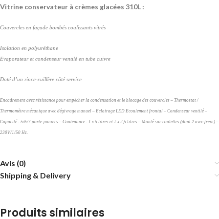
Vitrine conservateur à crèmes glacées 310L :
Couvercles en façade bombés coulissants vitrés
Isolation en polyuréthane
Evaporateur et condenseur ventilé en tube cuivre
Doté d’un rince-cuillère côté service
Encadrement avec résistance pour empêcher la condensation et le blocage des couvercles – Thermostat /
Thermomètre mécanique avec dégivrage manuel – Eclairage LED Ecoulement frontal – Condenseur ventilé –
Capacité : 5/6/7 porte-paniers – Contenance : 1 x 5 litres et 1 x 2,5 litres – Monté sur roulettes (dont 2 avec frein) –
230V/1/50 Hz.
Avis (0)
Shipping & Delivery
Produits similaires