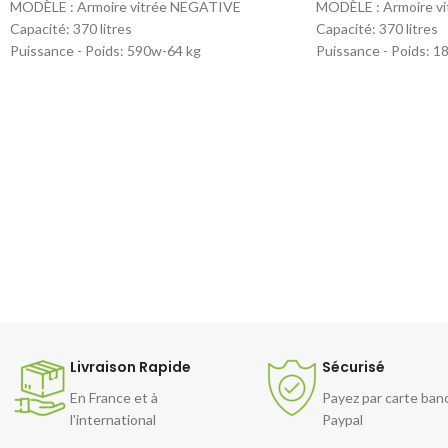
MODÈLE : Armoire vitrée NEGATIVE
MODÈLE : Armoire v
Capacité: 370 litres
Capacité: 370 litres
Puissance - Poids: 590w-64 kg
Puissance - Poids: 1
Dim. L x P x H : 600 X 650 X 1710/1810
Dim. L x P x H : 600 
Température : -14 -28 °C
Température : +2 +2
Code article : CV 370 BT TS
Code article : CV 3
Livraison Rapide
Sécurisé
En France et à
Payez par carte ban
l'international
Paypal