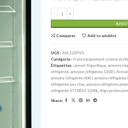
AJOUT
Comparer
Add to wishlist
UGS :
AVL120PVS
Catégorie :
Froid équipement cuisine prof
Étiquettes :
armoir frigorifique
,
armoire nég
réfrigérée
,
armoire réfrigérée 1200 l
,
Armoir
armoire réfrigérée 600 l
,
armoire réfrigérée 
réfrigérée pas cher
,
armoire réfrigérée pha
réfrigérée VITRÉES 1200L
,
frigo professio
Share: