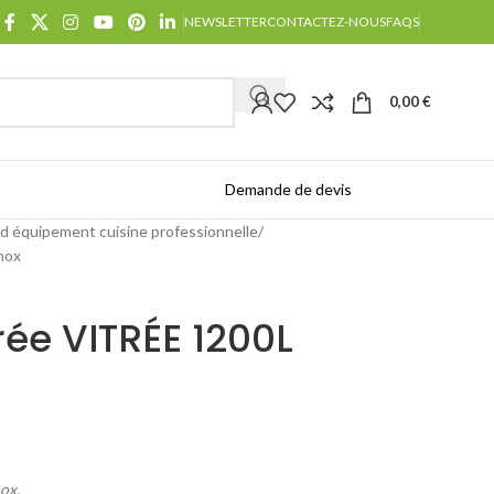
NEWSLETTER
CONTACTEZ-NOUS
FAQS
0,00
€
Demande de devis
Catalogues
id équipement cuisine professionnelle
nox
rée VITRÉE 1200L
ox.