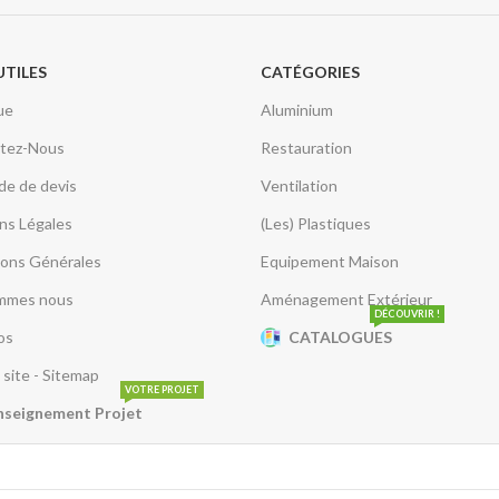
UTILES
CATÉGORIES
ue
Aluminium
tez-Nous
Restauration
e de devis
Ventilation
ns Légales
(Les) Plastiques
ions Générales
Equipement Maison
mmes nous
Aménagement Extérieur
DÉCOUVRIR !
os
CATALOGUES
 site - Sitemap
VOTRE PROJET
nseignement Projet