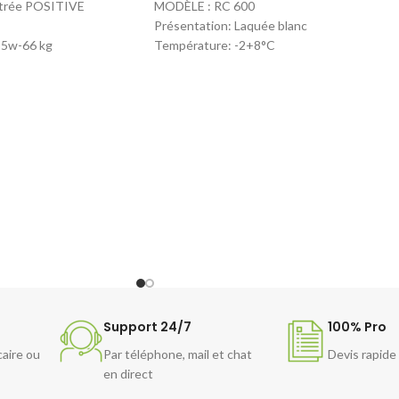
itrée POSITIVE
MODÈLE : RC 600
Présentation: Laquée blanc
85w-66 kg
Température: -2+8°C
X 650 X 1710/1810
Volume/ Capacité: 600 litres
8 °C
Dim. L x P x H : 775 X 720 X 1885
70 TNG TS
Réfrigérent: R 134a
Puissance: 2,2 Kw/ 24H
Poids: 101 kg
Code article : RC 600 RW
Attention
: Les caractéristiques techniques
diffèrent selon le modèle choisi.
Se référer au catalogue
Support 24/7
100% Pro
caire ou
Par téléphone, mail et chat
Devis rapide
en direct