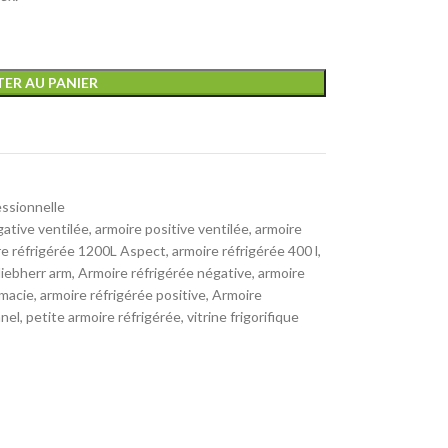
ER AU PANIER
essionnelle
ative ventilée
,
armoire positive ventilée
,
armoire
e réfrigérée 1200L Aspect
,
armoire réfrigérée 400 l
,
liebherr arm
,
Armoire réfrigérée négative
,
armoire
rmacie
,
armoire réfrigérée positive
,
Armoire
nnel
,
petite armoire réfrigérée
,
vitrine frigorifique