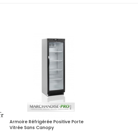
Armoire Réfrigérée Positive Porte
Arrière-bar réfr
Vitrée Sans Canopy
porte vitrée